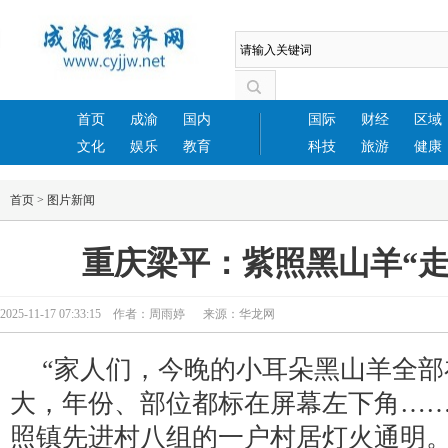
首页
成渝
国内
国际
财经
区域
文化
娱乐
教育
科技
旅游
健康
首页
>
图片新闻
重庆梁平：紫照黑山羊“走
2025-11-17 07:33:15 作者：周雨婷 来源：华龙网
“家人们，今晚的小耳朵黑山羊全部
大，年份、部位都标在屏幕左下角……
照镇先进村八组的一户村居灯火通明。“