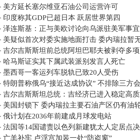
美方延长塞尔维亚石油公司运营许可
印度称其GDP已超日本 跃居世界第四
泽连斯基：正与美欧讨论向乌派驻美军事宜
美疑似首次对委实施地面打击 委内瑞拉暂
吉尔吉斯斯坦前总统阿坦巴耶夫被剥夺多项
哈马斯证实其下属武装派别发言人死亡
墨西哥一客运列车脱轨已致20人受伤
特朗普称俄乌“接近达成协议” 不排除三方
吉尔吉斯斯坦总统：吉经济已进入稳定高质
美国封锁下 委内瑞拉主要石油产区仍有油
俄计划在2036年前建成月球发电站
法国等14国谴责以色列新建犹太人定居点
亡羊补牢 卢浮宫加装一处“防盗窗”