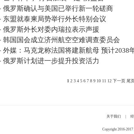
俄罗斯确认与美国已举行新一轮磋商
东盟就泰柬局势举行外长特别会议
俄罗斯外长对委内瑞拉表示声援
韩国国会成立济州航空空难调查委员会
外媒：马克龙称法国将建新航母 预计2038
俄罗斯计划进一步提升投资活力
1
2
3
4
5
6
7
8
9
10
11
12
下一页
尾
关于我们
|
经
Copyright 2016-2