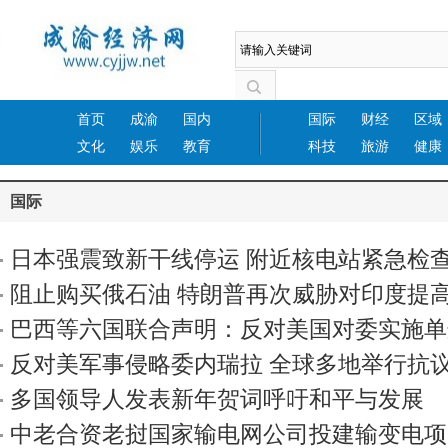
首页
成渝
国内
国际
财经
区域
文化
娱乐
教育
科技
旅游
健康
国际
日本强震致新干线停运 附近核电站紧急检
阻止购买俄石油 特朗普再次威胁对印度提
巴西等六国联合声明：反对美国对委实施单
反对美军事侵略委内瑞拉 全球多地举行抗
多国领导人发表新年贺词呼吁和平与发展
中老合资老挝国家输电网公司投建输变电项