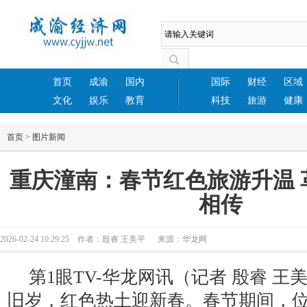
首页
成渝
国内
国际
财经
区域
文化
娱乐
教育
科技
旅游
健康
首页
>
图片新闻
重庆潼南：春节红色旅游升温 
相传
2026-02-24 10:29:25 作者：殷睿 王美平 来源：华龙网
第1眼TV-华龙网讯（记者 殷睿 
旧岁，红色热土迎新春。春节期间，