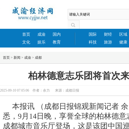
首页
成渝
国内
国际
财经
区域
文化
娱乐
教育
科技
旅游
健康
首页
>
新闻
>
成渝
>
成都
柏林德意志乐团将首次
2025-09-10 07:05:06 作者：余力 来源：成都日报
本报讯 （成都日报锦观新闻记者 余
悉，9月14日晚，享誉全球的柏林德
成都城市音乐厅登场，这是该团中国