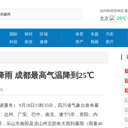
2026年08月08日 星期
国际
财经
区域
体育
专题
汽车
科技
旅游
健康
房产
视频
图片
雨 成都最高气温降到25℃
都日报
谢夏冬） 9月18日15时35分，四川省气象台发布暴
20时：达州、广安、巴中、南充、遂宁5市，资阳、内
部，乐山市南部及凉山州北部有大雨到暴雨（雨量40