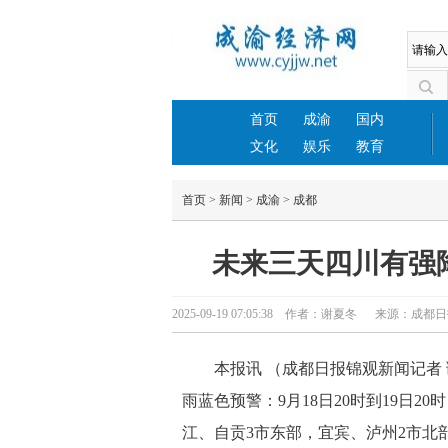
首页
成渝
国内
文化
娱乐
教育
首页
>
新闻
>
成渝
>
成都
未来三天四川有强降
2025-09-19 07:05:38 作者：谢夏冬 来源：成
本报讯 （成都日报锦观新闻记者 
雨蓝色预警：9月18日20时到19日
江、自贡3市东部，宜宾、泸州2市北