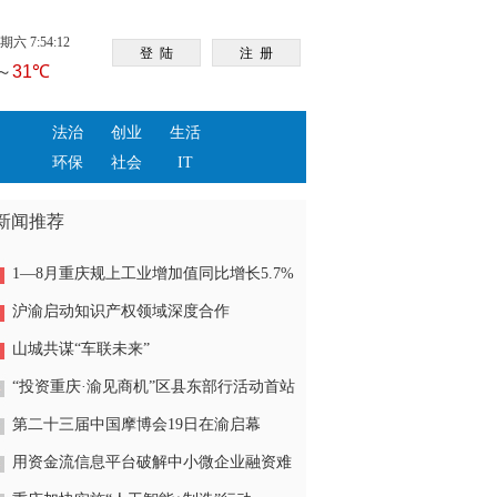
六 7:54:12
法治
创业
生活
环保
社会
IT
新闻推荐
1—8月重庆规上工业增加值同比增长5.7%
沪渝启动知识产权领域深度合作
山城共谋“车联未来”
“投资重庆·渝见商机”区县东部行活动首站
在浙江举行
第二十三届中国摩博会19日在渝启幕
用资金流信息平台破解中小微企业融资难