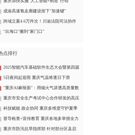
题
重庆加快实施“人工智能+制造”行动
成渝高速氢走廊建设按下“加速键”
跨域立案4.6万件次！川渝法院司法协作
五年多来成果丰硕
“出海口”搬到“家门口”
热点排行
2025智能汽车基础软件生态大会暨第四届
中国 汽车芯片大会在渝召开
5日夜间起迎雨 重庆气温将逐日下滑
“重庆AI麻辣面”：用烟火气讲透高质量数
据集的硬核价值
重庆市安全生产考试中心合作研发的高压
电工实训系统获奖
科技赋能 政企协同 重庆多维度守护夏季
百姓安全
督导检查+宣传教育 重庆各地多举措全力
护航“开学季”安全
重庆市防汛抗旱指挥部 针对部分区县启