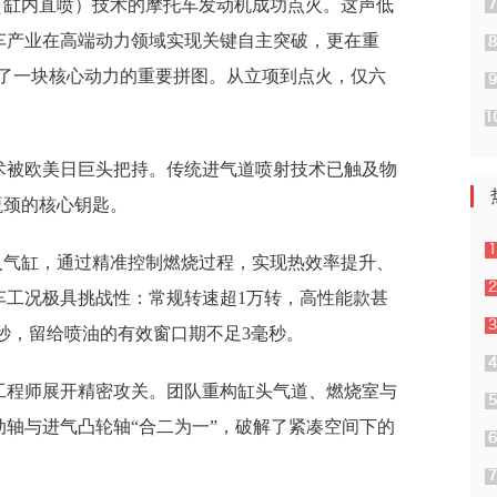
（缸内直喷）技术的摩托车发动机成功点火。这声低
车产业在高端动力领域实现关键自主突破，更在重
补上了一块核心动力的重要拼图。从立项到点火，仅六
术被欧美日巨头把持。传统进气道喷射技术已触及物
瓶颈的核心钥匙。
入气缸，通过精准控制燃烧过程，实现热效率提升、
车工况极具挑战性：常规转速超1万转，高性能款甚
毫秒，留给喷油的有效窗口期不足3毫秒。
工程师展开精密攻关。团队重构缸头气道、燃烧室与
轴与进气凸轮轴“合二为一”，破解了紧凑空间下的