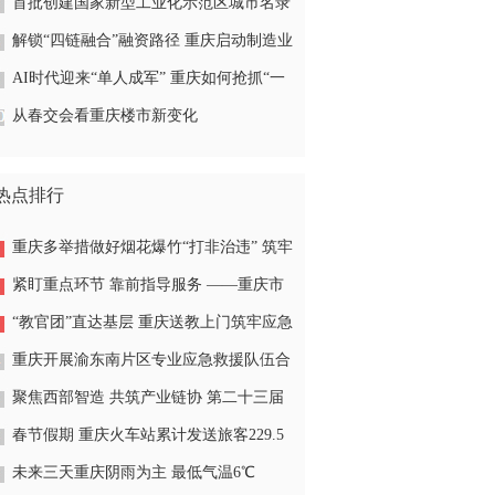
费者投诉有门维权有道
首批创建国家新型工业化示范区城市名录
公布 两江新区入选
解锁“四链融合”融资路径 重庆启动制造业
数字化金融“揭榜挂帅”申报
AI时代迎来“单人成军” 重庆如何抢抓“一
人公司”新风口
从春交会看重庆楼市新变化
热点排行
重庆多举措做好烟花爆竹“打非治违” 筑牢
烟火气“安全墙”
紧盯重点环节 靠前指导服务 ——重庆市
明确企业复工复产“六个一”安全生产刚性
“教官团”直达基层 重庆送教上门筑牢应急
要求
救援防线
重庆开展渝东南片区专业应急救援队伍合
成训练
聚焦西部智造 共筑产业链协 第二十三届
重庆紧固件弹簧及设备展览会3月24日在
春节假期 重庆火车站累计发送旅客229.5
渝启幕
万人次
未来三天重庆阴雨为主 最低气温6℃