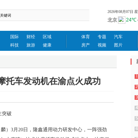
2026年08月07日 星期
国际
财经
区域
体育
专题
汽车
科技
旅游
健康
房产
视频
图片
摩托车发动机在渝点火成功
日报
主突破
白麟）3月20日，隆鑫通用动力研发中心，一阵强劲