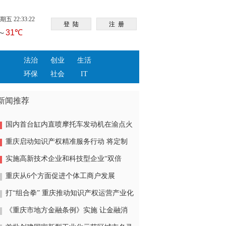
五 22:33:22
法治
创业
生活
环保
社会
IT
新闻推荐
国内首台缸内直喷摩托车发动机在渝点火
成功
重庆启动知识产权精准服务行动 将定制
服务送到企业一线
实施高新技术企业和科技型企业“双倍
增”行动 越来越多重庆科技企业站上创
重庆从6个方面促进个体工商户发展
新“C位”
打“组合拳” 重庆推动知识产权运营产业化
《重庆市地方金融条例》实施 让金融消