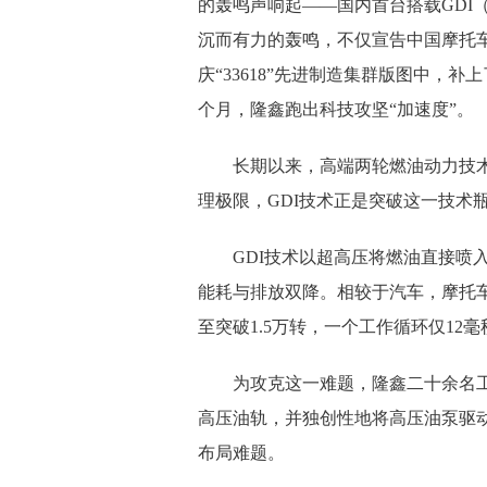
的轰鸣声响起——国内首台搭载GDI
沉而有力的轰鸣，不仅宣告中国摩托
庆“33618”先进制造集群版图中，
个月，隆鑫跑出科技攻坚“加速度”。
长期以来，高端两轮燃油动力技
理极限，GDI技术正是突破这一技术
GDI技术以超高压将燃油直接喷
能耗与排放双降。相较于汽车，摩托
至突破1.5万转，一个工作循环仅12
为攻克这一难题，隆鑫二十余名
高压油轨，并独创性地将高压油泵驱动
布局难题。