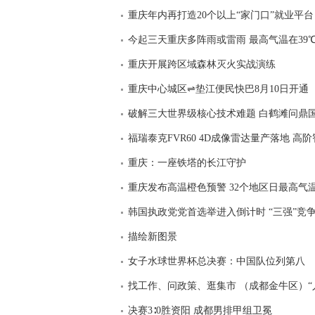
重庆年内再打造20个以上“家门口”就业平台
今起三天重庆多阵雨或雷雨 最高气温在39℃
重庆开展跨区域森林灭火实战演练
重庆中心城区⇌垫江便民快巴8月10日开通
破解三大世界级核心技术难题 白鹤滩问鼎
福瑞泰克FVR60 4D成像雷达量产落地 
重庆：一座铁塔的长江守护
重庆发布高温橙色预警 32个地区日最高气温
韩国执政党党首选举进入倒计时 “三强”竞
描绘新图景
女子水球世界杯总决赛：中国队位列第八
找工作、问政策、逛集市 （成都金牛区）“
决赛3∶0胜资阳 成都男排甲组卫冕