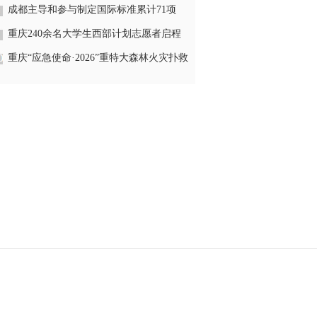
速突破
成都主导和参与制定国际标准累计71项
重庆240余名大学生西部计划志愿者启程
援疆
重庆“应急使命·2026”重特大森林火灾扑救
能力比测 面向全社会征集新技术新装备