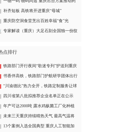
年度重大项目实现双过半
一物一码 物码同追 重庆出台方案推动药
品经营使用环节全品种追溯体系建设
补齐短板 高铁将开进重庆“母城”
重庆防空洞食堂烹出百姓幸福“食”光
专家解读（重庆）大足石刻全国独一份纹
样 一款巴掌大的石纹藏着宋代人的审美
密码
热点排行
铁路部门开行夜间“歌迷专列”护送到重庆
听演唱会市民返蓉
书香伴高铁，铁路部门护航研学团体出行
之路
“川渝德比”热力全开，铁路定制服务让球
迷安心出行观赛
四川省第八批拟推荐企业名单正在公示
成都专精特新“小巨人”企业将扩容
年产可达2000吨 露水鸡枞菌工厂化种植
二期动工
未来三天重庆持续晴热天气 最高气温将
达39℃
13个案例入选全国典型 重庆人工智能加