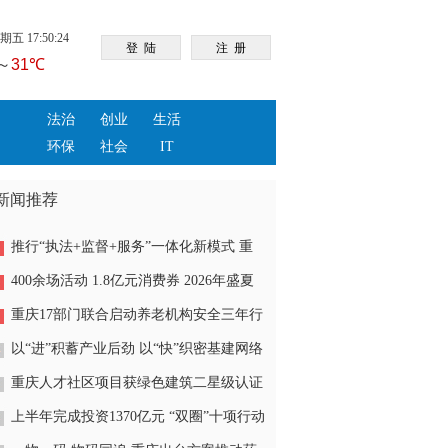
五 17:50:25
法治
创业
生活
环保
社会
IT
新闻推荐
推行“执法+监督+服务”一体化新模式 重
庆“生态蓝”守护巴山渝水生态底色
400余场活动 1.8亿元消费券 2026年盛夏
消费季启幕
重庆17部门联合启动养老机构安全三年行
动
以“进”积蓄产业后劲 以“快”织密基建网络
以“实”夯实民生福祉 上半年重庆市级重点
重庆人才社区项目获绿色建筑二星级认证
项目完成投资超2500亿元
上半年完成投资1370亿元 “双圈”十项行动