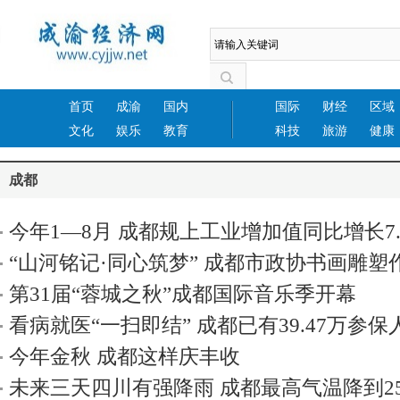
首页
成渝
国内
国际
财经
区域
文化
娱乐
教育
科技
旅游
健康
成都
今年1—8月 成都规上工业增加值同比增长7.
“山河铭记·同心筑梦” 成都市政协书画雕塑
第31届“蓉城之秋”成都国际音乐季开幕
看病就医“一扫即结” 成都已有39.47万参保
付”功能
今年金秋 成都这样庆丰收
未来三天四川有强降雨 成都最高气温降到2