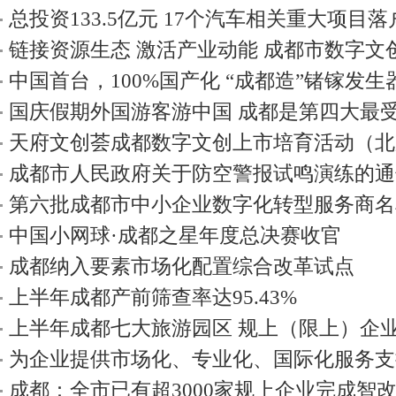
总投资133.5亿元 17个汽车相关重大项目
链接资源生态 激活产业动能 成都市数字文
京）合作对接会举行
中国首台，100%国产化 “成都造”锗镓发
国庆假期外国游客游中国 成都是第四大最
天府文创荟成都数字文创上市培育活动（北
成都市人民政府关于防空警报试鸣演练的通
第六批成都市中小企业数字化转型服务商名单
专业服务商入选
中国小网球·成都之星年度总决赛收官
成都纳入要素市场化配置综合改革试点
上半年成都产前筛查率达95.43%
上半年成都七大旅游园区 规上（限上）企业
元
为企业提供市场化、专业化、国际化服务支
业“走出去”专业服务联盟成立
成都：全市已有超3000家规上企业完成智