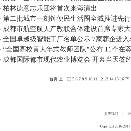
柏林德意志乐团将首次来蓉演出
第二批城市一刻钟便民生活圈全域推进先行
布 成都入选
成都市航空航天产教联合体建设首席专家大
全国卓越级智能工厂名单公示 7家蓉企进入
“全国高校黄大年式教师团队”公布 11个在
成都国际都市现代农业博览会 开幕当天签约1
首页
上一页
5
6
7
8
9
10
11
12
13
14
15
16
下
关于我们
|
经
Copyright 2016-2