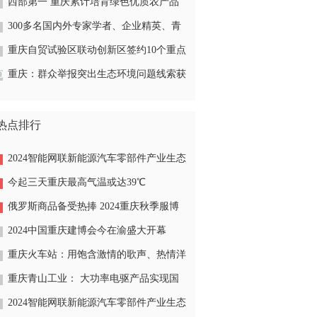
业上榜
西部第一 重庆累计培育绿色优质农产品
2975个
300多名国内外专家学者、企业精英、青
年人才来渝 为数字人才赋能产业发展献
重庆自贸试验区联动创新区签约10个重点
计
合作项目
重庆：群众举报突出生态环境问题线索获
奖5000元
热点排行
2024智能网联新能源汽车零部件产业生态
大会9月28—29日在渝举行
今起三天重庆最高气温或达39℃
俄罗斯商品备受热捧 2024重庆秋季服博
会今在陈家坪展览馆开启
2024中国重庆建博会今在渝盛大开幕
重庆火车站：用饱含激情的歌声、热情洋
溢的舞蹈等多彩活动迎国庆
重庆青山工业： 大功率电驱产品实现国
内领先
2024智能网联新能源汽车零部件产业生态