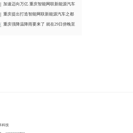
大会呈现四大特点
加速迈向万亿 重庆智能网联新能源汽车
产业聚势蓄能
重庆提出打造智能网联新能源汽车之都
重庆强降温降雨要来了 就在29日傍晚至
30日夜间
卓科技