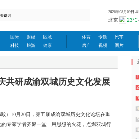
2026年08月09日 星期
国际
财经
区域
体育
专题
汽车
科技
旅游
健康
房产
视频
图片
庆共研成渝双城历史文化发展
日报
韩毅）10月20日，第五届成渝双城历史文化论坛在重
地的专家学者齐聚一堂，用思想的火花，点燃双城行