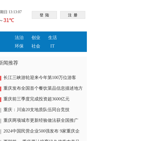
日 13:13:08
法治
创业
生活
环保
社会
IT
新闻推荐
长江三峡游轮迎来今年第100万位游客
重庆发布全国首个餐饮菜品信息描述地方
标准
重庆前三季度完成投资超3600亿元
重庆：川渝20支地质队伍同台竞技
重庆两项城市更新经验做法获全国推广
2024中国民营企业500强发布 9家重庆企