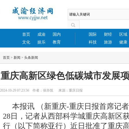
首页
成渝
国内
国际
财经
区域
文化
娱乐
教育
科技
旅游
健康
首页
>
新闻
>
头条新闻
重庆高新区绿色低碳城市发展
2024-10-29 07:23:56 作者：张亦筑 来源：重庆日报
本报讯 （新重庆-重庆日报首席记者
28日，记者从西部科学城重庆高新区
行（以下简称亚行）近日批准了重庆